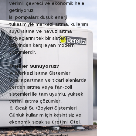
verimli, çevreci ve ekonomik hale
getiriyoruz.
Isı pompaları; düşük enerji
tüketimiyle merkezi ısıtma, kullanım
suyu ısıtma ve havuz ısıtma
ihtiyaçlarını tek bir sistem
üzerinden karşılayan modern
çözümlerdir.
⚙️ Neler Sunuyoruz?
🔥 Merkezi Isıtma Sistemleri
Villa, apartman ve ticari alanlarda
yerden ısıtma veya fan-coil
sistemleri ile tam uyumlu, yüksek
verimli ısıtma çözümleri.
🚿 Sıcak Su (Boyler) Sistemleri
Günlük kullanım için kesintisiz ve
ekonomik sıcak su üretimi. Otel,
villa ve işletmeler için ideal.