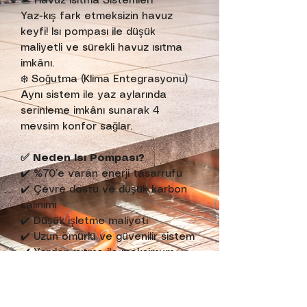
🏊 Havuz Isıtma Sistemleri
Yaz-kış fark etmeksizin havuz
keyfi! Isı pompası ile düşük
maliyetli ve sürekli havuz ısıtma
imkânı.
❄️ Soğutma (Klima Entegrasyonu)
Aynı sistem ile yaz aylarında
serinleme imkânı sunarak 4
mevsim konfor sağlar.
✅ Neden Isı Pompası?
✔️ %70’e varan enerji tasarrufu
✔️ Çevre dostu ve düşük karbon
salınımı
✔️ Düşük işletme maliyeti
✔️ Uzun ömürlü ve güvenilir sistem
✔️ Yerden ısıtma ile maksimum
verim
🛠️ Neden 2Y Mekanik?