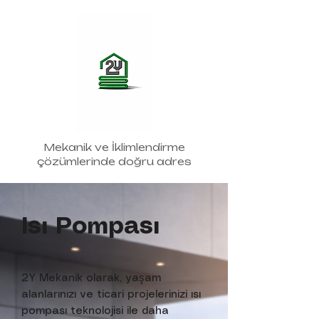
Mekanik ve İklimlendirme
çözümlerinde doğru adres
Isı Pompası
2Y Mekanik olarak, yaşam
alanlarınızı ve ticari projelerinizi ısı
pompası teknolojisi ile daha